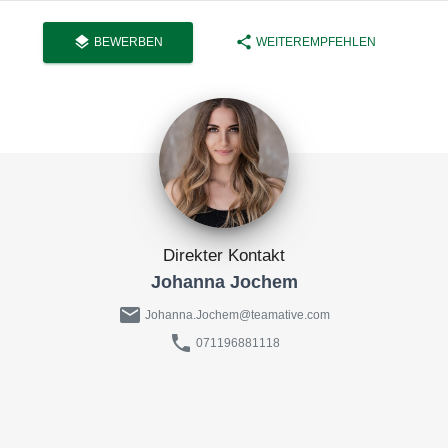
layers
share
BEWERBEN
WEITEREMPFEHLEN
Direkter Kontakt
Johanna Jochem
mail
Johanna.Jochem@teamative.com
phone
071196881118