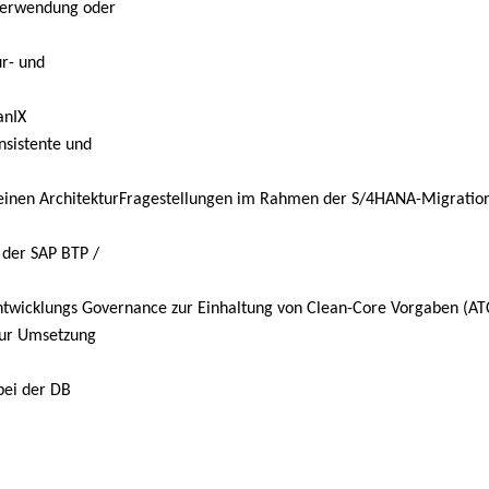
rverwendung oder
ur- und
anIX
nsistente und
meinen ArchitekturFragestellungen im Rahmen der S/4HANA-Migration
 der SAP BTP /
ntwicklungs Governance zur Einhaltung von Clean-Core Vorgaben (ATC
zur Umsetzung
bei der DB