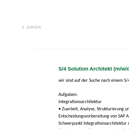
keyboard_arrow_left
ZURÜCK
F
search
S/4 Solution Architekt (m/w/
Anstellungsart
wir sind auf der Suche nach einem S/4
Aufgaben:
Integrationsarchitektur
• Zuarbeit, Analyse, Strukturierung u
Entscheidungsvorbereitung von SAP A
Schwerpunkt Integrationsarchitektur 