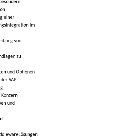
besondere
von
g einer
ngsintegration im
eibung von
ndlagen zu
nten und Optionen
 der SAP
ng
m Konzern
ken und
nd
iddlewareLösungen