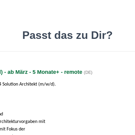
inde den Job, der Dir gefäll
Passt das zu Dir?
d) - ab März - 5 Monate+ - remote
(DE)
Deutsch
O
 Solution Architekt (m/w/d).
nd
rchitekturvorgaben mit
mit Fokus der