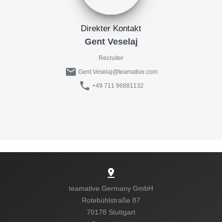
Direkter Kontakt
Gent Veselaj
Recruiter
mail
Gent.Veselaj@teamative.com
phone
+49 711 96881132
pin_drop
teamative Germany GmbH
Rotebühlstraße 87
70178 Stuttgart
Kein passender Job?