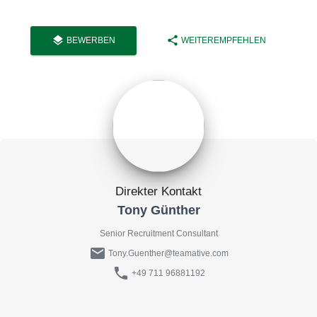
layers
share
BEWERBEN
WEITEREMPFEHLEN
Direkter Kontakt
Tony Günther
Senior Recruitment Consultant
mail
Tony.Guenther@teamative.com
phone
+49 711 96881192