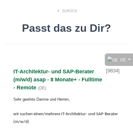
keyboard_arrow_left
ZURÜCK
Passt das zu Dir?
Finde den Job, der Dir
gefällt!
DE
[
9834
]
IT-Architektur- und SAP-Berater
search
(m/w/d) asap - 8 Monate+ - Fulltime
- Remote
(DE)
Anstellungsart
Sehr geehrte Damne und Herren,
Deutsch
wir suchen einen/mehrere IT-Architektur- und SAP-Berater
(m/w/d)
Ort