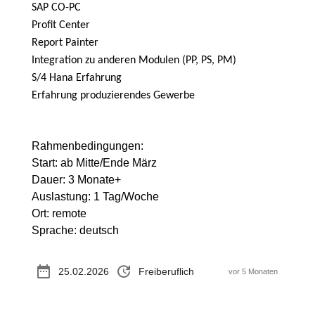
SAP CO-PC
Profit Center
Report Painter
Integration zu anderen Modulen (PP, PS, PM)
S/4 Hana Erfahrung
Erfahrung produzierendes Gewerbe
Rahmenbedingungen:
Start: ab Mitte/Ende März
Dauer: 3 Monate+
Auslastung: 1 Tag/Woche
Ort: remote
Sprache: deutsch
date_range
update
25.02.2026
Freiberuflich
vor 5 Monaten