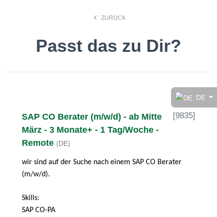
keyboard_arrow_left
ZURÜCK
Passt das zu Dir?
Finde den Job, der Dir
gefällt!
DE
[
9835
]
SAP CO Berater (m/w/d) - ab Mitte
search
März - 3 Monate+ - 1 Tag/Woche -
Remote
(DE)
Anstellungsart
wir sind auf der Suche nach einem SAP CO Berater
(m/w/d).
Deutsch
Skills:
SAP CO-PA
Ort