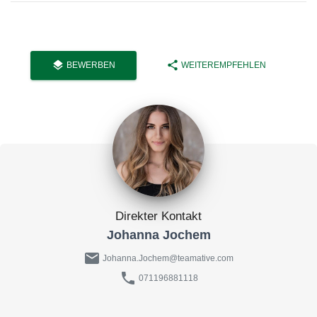
layers
share
BEWERBEN
WEITEREMPFEHLEN
Direkter Kontakt
Johanna Jochem
mail
Johanna.Jochem@teamative.com
phone
071196881118