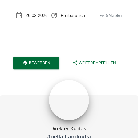
date_range
update
26.02.2026
Freiberuflich
vor 5 Monaten
layers
share
BEWERBEN
WEITEREMPFEHLEN
Direkter Kontakt
Joella Landoulsi