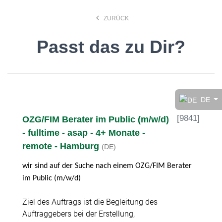
keyboard_arrow_left
ZURÜCK
Passt das zu Dir?
Finde den Job, der Dir
gefällt!
DE
[
9841
]
OZG/FIM Berater im Public (m/w/d)
search
- fulltime - asap - 4+ Monate -
remote - Hamburg
(DE)
Anstellungsart
wir sind auf der Suche nach einem OZG/FIM Berater
im Public (m/w/d)
Deutsch
Ziel des Auftrags ist die Begleitung des
Auftraggebers bei der Erstellung,
Ort