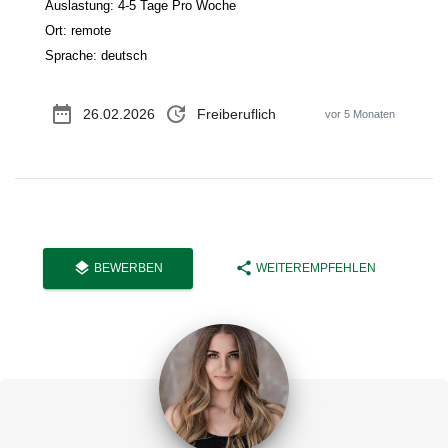
Auslastung: 4-5 Tage Pro Woche
Ort: remote
Sprache: deutsch
date_range
update
26.02.2026
Freiberuflich
vor 5 Monaten
layers
share
BEWERBEN
WEITEREMPFEHLEN