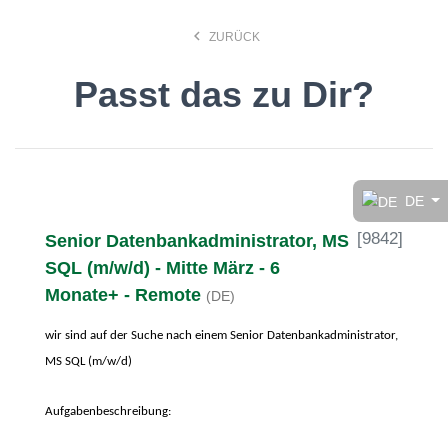
keyboard_arrow_left
ZURÜCK
Passt das zu Dir?
Finde den Job, der Dir
gefällt!
DE
[
9842
]
Senior Datenbankadministrator, MS
search
SQL (m/w/d) - Mitte März - 6
Monate+ - Remote
(DE)
Anstellungsart
wir sind auf der Suche nach einem Senior Datenbankadministrator,
MS SQL (m/w/d)
Deutsch
Aufgabenbeschreibung:
Ort