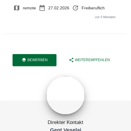
map
date_range
update
remote
27.02.2026
Freiberuflich
vor 5 Monaten
layers
share
BEWERBEN
WEITEREMPFEHLEN
Direkter Kontakt
Gent Veselaj