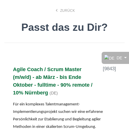
keyboard_arrow_left
ZURÜCK
Passt das zu Dir?
Finde den Job, der Dir
gefällt!
DE
[
9843
]
Agile Coach / Scrum Master
search
(m/w/d) - ab März - bis Ende
Oktober - fulltime - 90% remote /
Anstellungsart
10% Nürnberg
(DE)
Für ein komplexes Talentmanagement-
Deutsch
Implementierungsprojekt suchen wir eine erfahrene
Persönlichkeit zur Etablierung und Begleitung agiler
Methoden in einer skalierten Scrum-Umgebung.
Ort