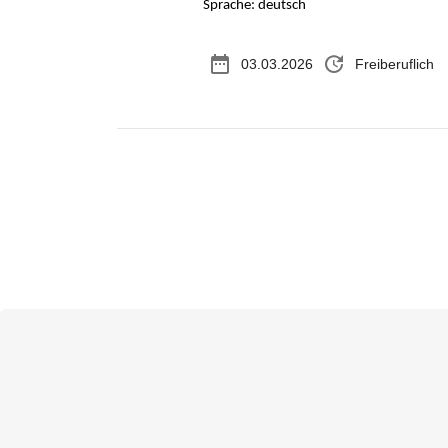
Sprache: deutsch
date_range
update
03.03.2026
Freiberuflich