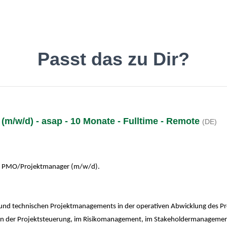
inde den Job, der Dir gefäll
Passt das zu Dir?
m/w/d) - asap - 10 Monate - Fulltime - Remote
(DE)
Deutsch
O
ior PMO/Projektmanager (m/w/d).
 und technischen Projektmanagements in der operativen Abwicklung des Pr
in der Projektsteuerung, im Risikomanagement, im Stakeholdermanagement 