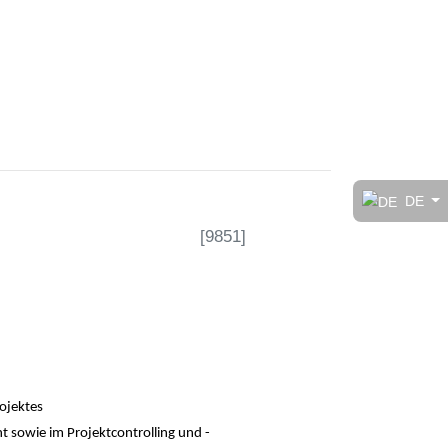
t!
DE
[
9851
]
rt
ojektes
sowie im Projektcontrolling und -