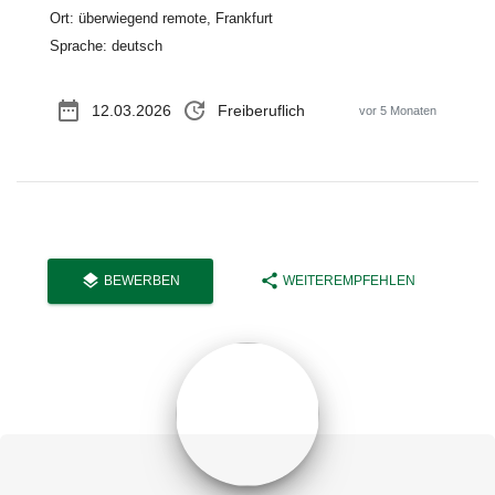
Ort: überwiegend remote, Frankfurt
Sprache: deutsch
date_range
update
12.03.2026
Freiberuflich
vor 5 Monaten
layers
share
BEWERBEN
WEITEREMPFEHLEN