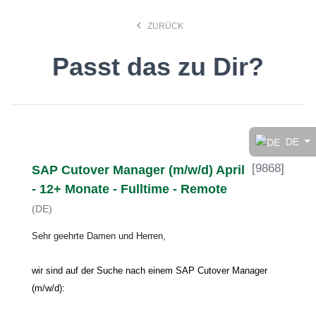
keyboard_arrow_left
ZURÜCK
Passt das zu Dir?
Finde den Job, der Dir
gefällt!
DE
[
9868
]
SAP Cutover Manager (m/w/d) April
search
- 12+ Monate - Fulltime - Remote
(DE)
Anstellungsart
Sehr geehrte Damen und Herren,
Deutsch
wir sind auf der Suche nach einem SAP Cutover Manager
(m/w/d):
Ort