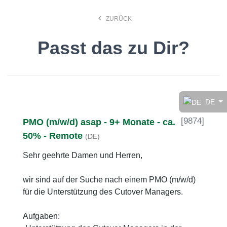
keyboard_arrow_left
ZURÜCK
Passt das zu Dir?
Finde den Job, der Dir
gefällt!
DE
[
9874
]
PMO (m/w/d) asap - 9+ Monate - ca.
search
50% - Remote
(DE)
Sehr geehrte Damen und Herren,
Anstellungsart
wir sind auf der Suche nach einem PMO (m/w/d)
für die Unterstützung des Cutover Managers.
Deutsch
Aufgaben:
Ort