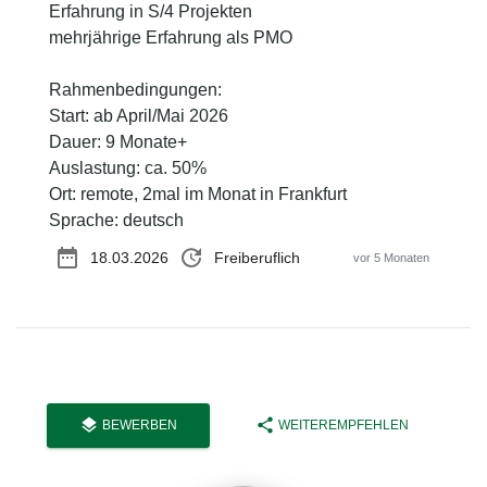
Erfahrung in S/4 Projekten
mehrjährige Erfahrung als PMO
Rahmenbedingungen:
Start: ab April/Mai 2026
Dauer: 9 Monate+
Auslastung: ca. 50%
Ort: remote, 2mal im Monat in Frankfurt
Sprache: deutsch
date_range
update
18.03.2026
Freiberuflich
vor 5 Monaten
layers
share
BEWERBEN
WEITEREMPFEHLEN