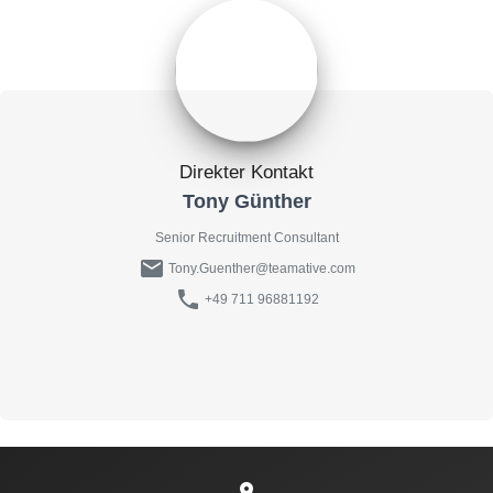
Direkter Kontakt
Tony Günther
Senior Recruitment Consultant
mail
Tony.Guenther@teamative.com
phone
+49 711 96881192