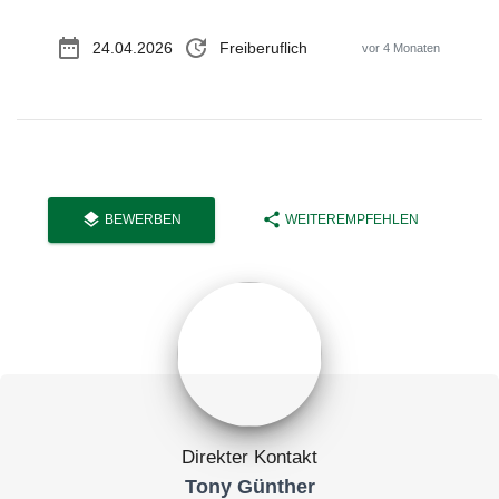
date_range
update
24.04.2026
Freiberuflich
vor 4 Monaten
layers
share
BEWERBEN
WEITEREMPFEHLEN
Direkter Kontakt
Tony Günther