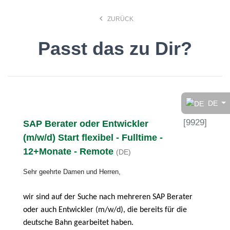
keyboard_arrow_left
ZURÜCK
Passt das zu Dir?
Finde den Job, der Dir
gefällt!
DE
[
9929
]
SAP Berater oder Entwickler
search
(m/w/d) Start flexibel - Fulltime -
12+Monate - Remote
(DE)
Anstellungsart
Sehr geehrte Damen und Herren,
Deutsch
wir sind auf der Suche nach mehreren SAP Berater
oder auch Entwickler (m/w/d), die bereits für die
deutsche Bahn gearbeitet haben.
Ort