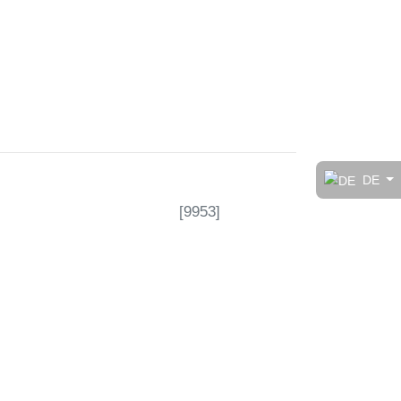
t!
DE
[
9953
]
rt