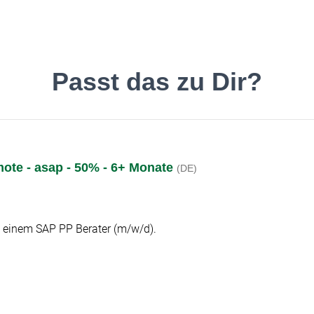
inde den Job, der Dir gefäll
Passt das zu Dir?
mote - asap - 50% - 6+ Monate
(DE)
Deutsch
O
h einem SAP PP Berater (m/w/d).