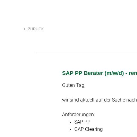
keyboard_arrow_left
ZURÜCK
F
search
SAP PP Berater (m/w/d) - re
Anstellungsart
Guten Tag,
wir sind aktuell auf der Suche nac
Anforderungen:
SAP PP
GAP Clearing