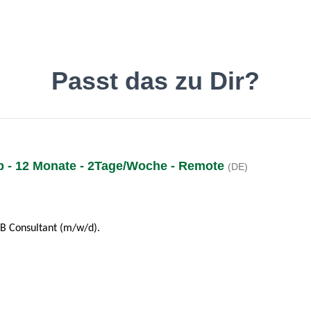
inde den Job, der Dir gefäll
Passt das zu Dir?
p - 12 Monate - 2Tage/Woche - Remote
(DE)
Deutsch
O
EB Consultant (m/w/d).