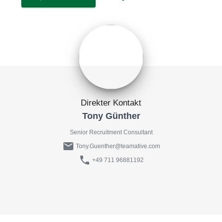
Direkter Kontakt
Tony Günther
Senior Recruitment Consultant
mail
Tony.Guenther@teamative.com
phone
+49 711 96881192