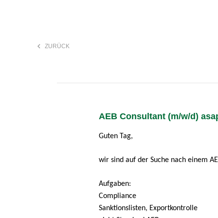
keyboard_arrow_left
ZURÜCK
F
search
AEB Consultant (m/w/d) asa
Anstellungsart
Guten Tag,
wir sind auf der Suche nach einem A
Aufgaben:
Compliance
Sanktionslisten, Exportkontrolle