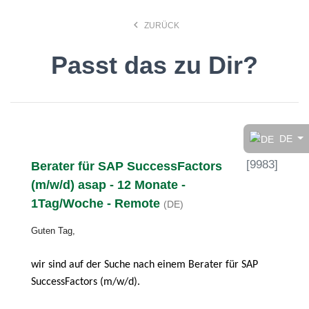
keyboard_arrow_left
ZURÜCK
Passt das zu Dir?
Finde den Job, der Dir
gefällt!
DE
[
9983
]
Berater für SAP SuccessFactors
search
(m/w/d) asap - 12 Monate -
1Tag/Woche - Remote
(DE)
Anstellungsart
Guten Tag,
Deutsch
wir sind auf der Suche nach einem Berater für SAP
SuccessFactors (m/w/d).
Ort