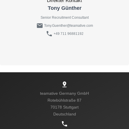
Direkter Kontakt
Tony Günther
Senior Recruitment Consultant
mail
Tony.Guenther@teamative.com
phone
+49 711 96881192
pin_drop
teamative Germany GmbH
Rotebühlstraße 87
70178 Stuttgart
Kein passender Job?
Deutschland
phone
Sende uns eine