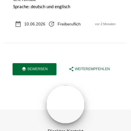
Sprache: deutsch und englisch
date_range
update
10.06.2026
Freiberuflich
vor 2 Monaten
layers
share
BEWERBEN
WEITEREMPFEHLEN