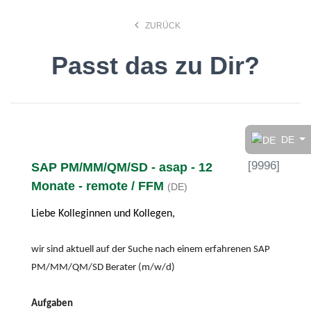
keyboard_arrow_left
ZURÜCK
Passt das zu Dir?
Finde den Job, der Dir
gefällt!
DE
[
9996
]
SAP PM/MM/QM/SD - asap - 12
search
Monate - remote / FFM
(DE)
Liebe Kolleginnen und Kollegen,
Anstellungsart
wir sind aktuell auf der Suche nach einem erfahrenen SAP
Deutsch
PM/MM/QM/SD Berater (m/w/d)
Aufgaben
Ort