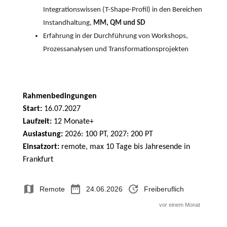
Integrationswissen (T-Shape-Profil) in den Bereichen
Instandhaltung,
MM, QM und SD
Erfahrung in der Durchführung von Workshops,
Prozessanalysen und Transformationsprojekten
Rahmenbedingungen
Start:
16.07.2027
Laufzeit:
12 Monate+
Auslastung:
2026: 100 PT, 2027: 200 PT
Einsatzort:
remote, max 10 Tage bis Jahresende in
Frankfurt
map
date_range
update
Remote
24.06.2026
Freiberuflich
vor einem Monat