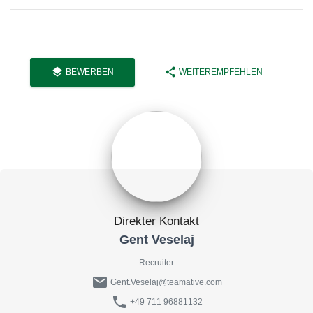
layers
share
BEWERBEN
WEITEREMPFEHLEN
Direkter Kontakt
Gent Veselaj
Recruiter
mail
Gent.Veselaj@teamative.com
phone
+49 711 96881132